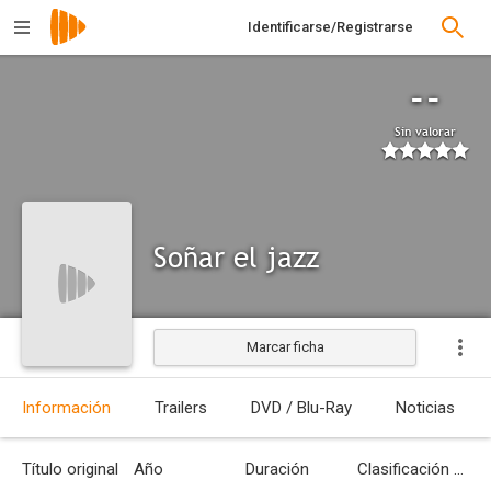
Identificarse/Registrarse
--
Sin valorar
Soñar el jazz
Marcar ficha
Información
Trailers
DVD / Blu-Ray
Noticias
Título original
Año
Duración
Clasificación por edades