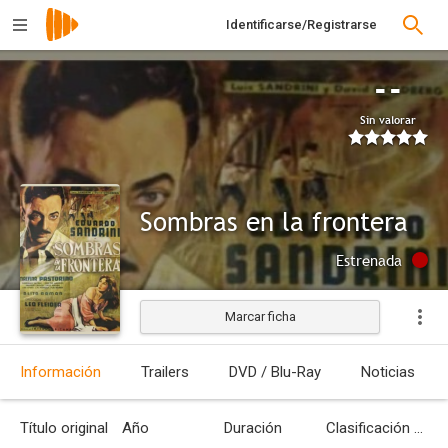
Identificarse/Registrarse
--
Sin valorar
Sombras en la frontera
Estrenada
Marcar ficha
Información
Trailers
DVD / Blu-Ray
Noticias
Título original
Año
Duración
Clasificación por edades