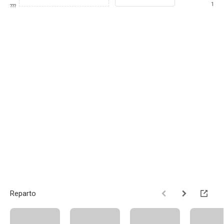
1
???
Reparto