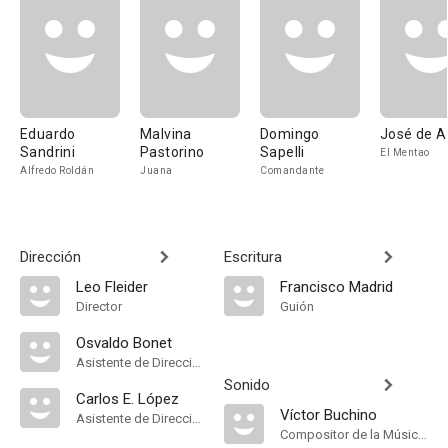
Eduardo
Malvina
Domingo
José de A
Sandrini
Pastorino
Sapelli
El Mentao
Alfredo Roldán
Juana
Comandante
Dirección
Escritura
Leo Fleider
Francisco Madrid
Director
Guión
Osvaldo Bonet
Asistente de Dirección
Sonido
Carlos E. López
Víctor Buchino
Asistente de Dirección
Compositor de la Música Original, Música