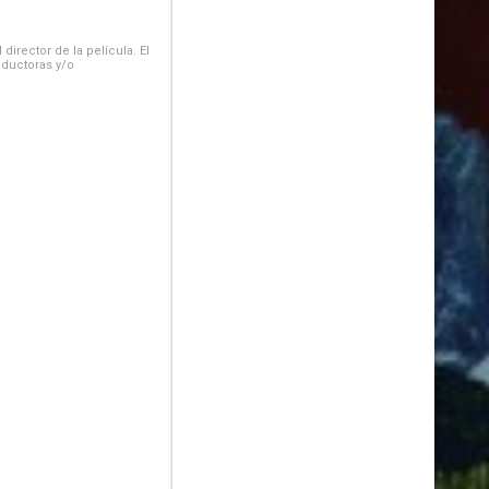
irector de la película. El
oductoras y/o