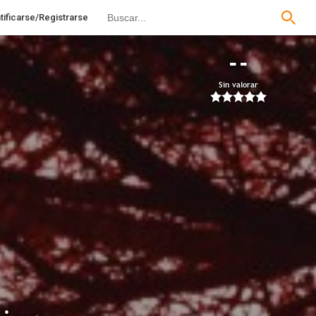
tificarse/Registrarse
--
Sin valorar