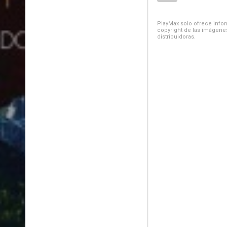
PlayMax solo ofrece inform
copyright de las imágenes
distribuidoras.