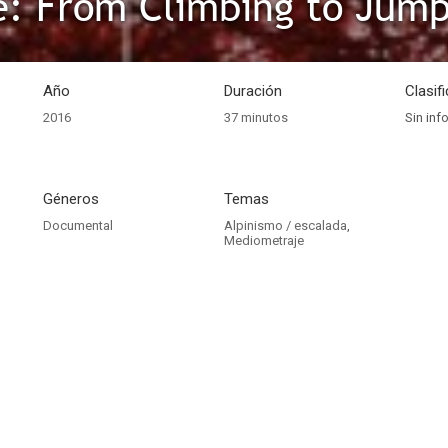
e: From Climbing to Jump
Año
Duración
Clasif
2016
37 minutos
Sin inf
Géneros
Temas
Documental
Alpinismo / escalada
,
Mediometraje