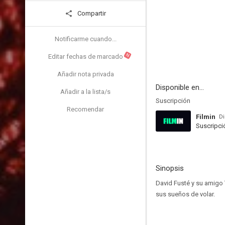
Compartir
Notificarme cuando...
N
Editar fechas de marcado
Añadir nota privada
Disponible en...
Añadir a la lista/s
Suscripción
Recomendar
Filmin
Di
Suscripci
Sinopsis
David Fusté y su amigo 
sus sueños de volar.