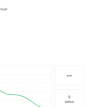
ñadir
--
0
votos