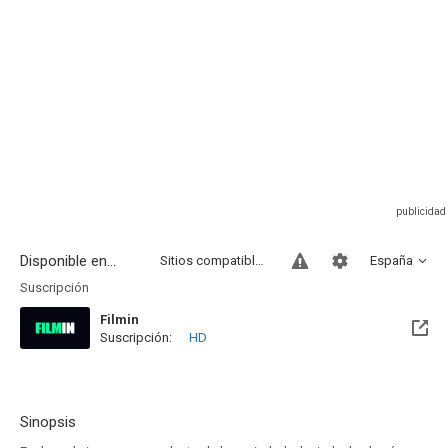
Disponible en...
Sitios compatibles
España
Suscripción
Filmin
Suscripción:
HD
Disponible hasta el Mié, 31 May 2028 (Queda 1 año)
Sinopsis