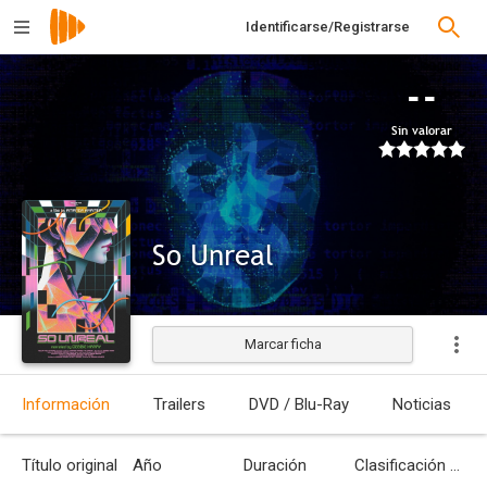
Identificarse/Registrarse
--
Sin valorar
So Unreal
Marcar ficha
Estrenada
Información
Trailers
DVD / Blu-Ray
Noticias
Título original
Año
Duración
Clasificación por edades