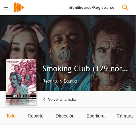
Identificarse/Registrarse
Smoking Club (129 normas)
Reparto y Equipo
Volver a la ficha
Todo
Reparto
Dirección
Escritura
Cámara