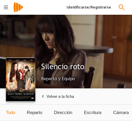
Identificarse/Registrarse
Silencio roto
Reparto y Equipo
Volver a la ficha
Todo
Reparto
Dirección
Escritura
Cámara