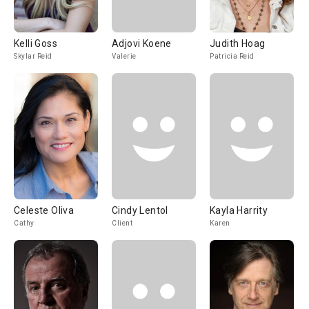
Kelli Goss
Adjovi Koene
Judith Hoag
Skylar Reid
Valerie
Patricia Reid
Celeste Oliva
Cindy Lentol
Kayla Harrity
Cathy
Client
Karen