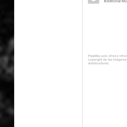
Additional Mu
PlayMax solo ofrece inform
copyright de las imágenes
distribuidoras.