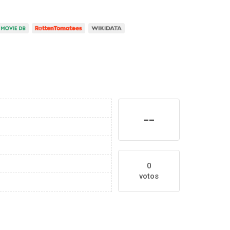
--
0
votos