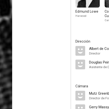
Edmund Lowe
Co
C
Harwood
Car
Dirección
Albert de Cou
Director
Douglas Pei
Asistente de 
Cámara
Mutz Green
Director de Fo
Gerry Massy-