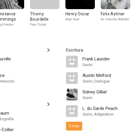
nstance
Thomy
Henry Oscar
Felix Aylmer
ummings
Bourdelle
Axel Hoyt
Sir Charles Webber
yl Fenton
Paul Turbé
Escritura
rville
Frank Launder
Guión
rce
Austin Melford
Dirección
Guión, Dialogue
Sidney Gilliat
Guión
L. du Garde Peach
baum
Guión, Adaptation
tografía
2 más
Collier