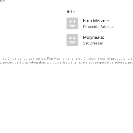
sic
Arte
Ernö Metzner
Dirección Artística
Molyneaux
Set Dresser
ación de películas y series, PlayMax no tiene relación alguna con el productor o el d
, póster, carátula, fotografías y/o cubiertas pertenece a sus respectivos autores, pr