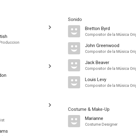
Sonido
Bretton Byrd
Compositor de la Música Orig
tish
Produccion
John Greenwood
Compositor de la Música Orig
Jack Beaver
Compositor de la Música Orig
don
Louis Levy
Compositor de la Música Orig
Costume & Make-Up
Marianne
ist
Costume Designer
iams