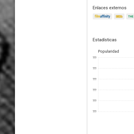
Enlaces externos
Estadísticas
Popularidad
???
???
???
???
???
???