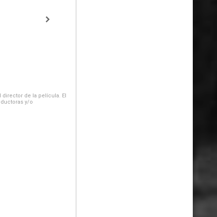
irector de la película. El
oductoras y/o