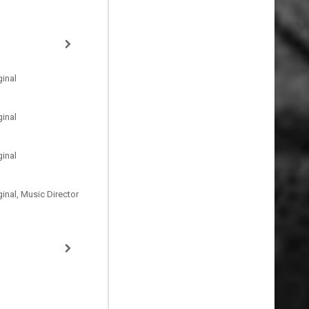
inal
inal
inal
inal, Music Director