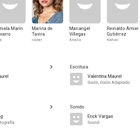
niela Marín
Marina de
Mariangel
Reinaldo Amien
varro
Tavira
Villegas
Gutiérrez
a
Isabel
Amalia
Nahuel
Escritura
urel
Valentina Maurel
Guión, Guión Adaptado
Sonido
ng
Erick Vargas
tografía
Sound