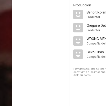
Producción
Benoît Rola
Productor
Grégoire Deb
Productor
WRONG ME
Compañía de 
Geko Films
Compañía de 
PlayMax solo ofrece inform
copyright de las imágenes
distribuidoras.