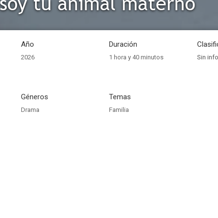
soy tu animal materno
Año
Duración
Clasif
2026
1 hora y 40 minutos
Sin inf
Géneros
Temas
Drama
Familia