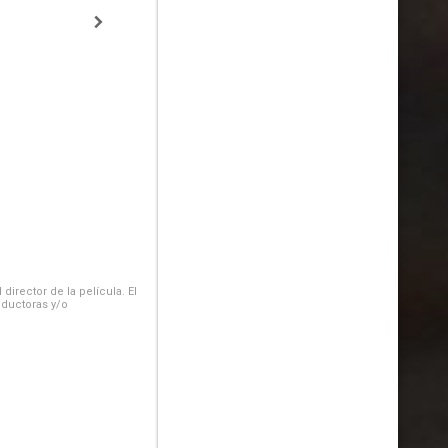
irector de la película. El
oductoras y/o