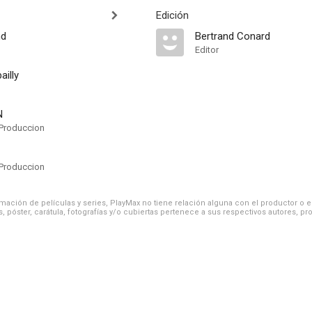
Edición
nd
Bertrand Conard
Editor
ailly
N
Produccion
Produccion
ación de películas y series, PlayMax no tiene relación alguna con el productor o el d
, póster, carátula, fotografías y/o cubiertas pertenece a sus respectivos autores, pr