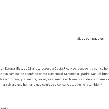
Sitios compatibles
n Europa, Elsa, de 28 años, regresa a Costa Rica y se reencuentra con su he
 por un camino tan esotérico como existencial. Mientras su padre, Nahuel, busc
tas amorosas, y su madre, Isabel, se sumerge en la reedición de los poemas e
ntar salvar a una hermana que se niega a ser salvada, o huir ella también?
ñadir