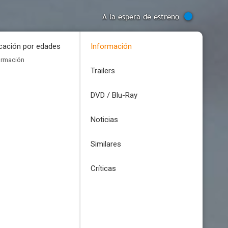
A la espera de estreno
icación por edades
Información
ormación
Trailers
DVD / Blu-Ray
Noticias
Similares
Críticas