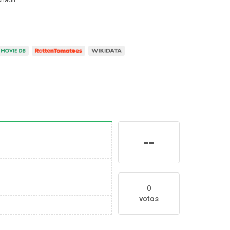
--
0
votos