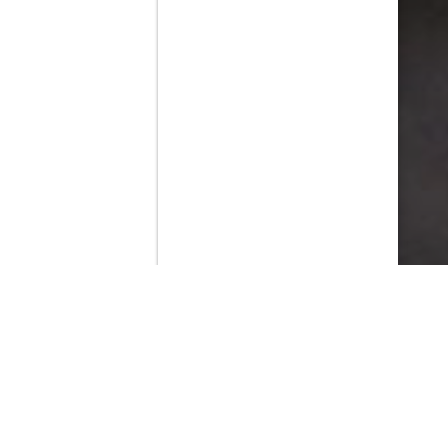
Contenido que expirara en VOD
Amazon Prime Video
Netflix
Filmin
Movistar+