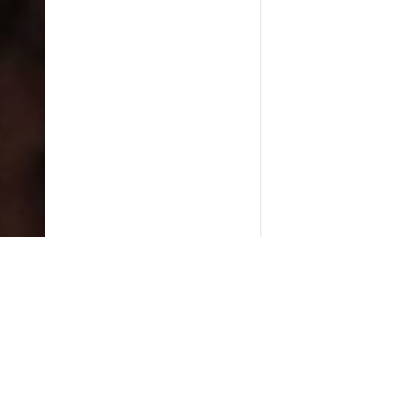
PlayMax
2026
Series populares
La Casa del Dragón
Silo
Stuart no consigue salvar el universo
Ted Lasso