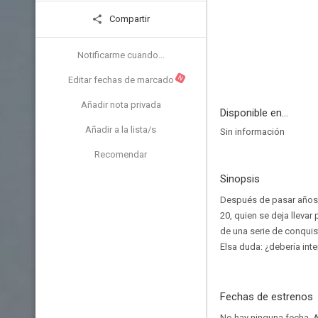
Compartir
Notificarme cuando...
N
Editar fechas de marcado
Añadir nota privada
Disponible en...
Añadir a la lista/s
Sin información
Recomendar
Sinopsis
Después de pasar años e
20, quien se deja llevar
de una serie de conquis
Elsa duda: ¿debería inte
Fechas de estrenos
No hay ninguna fecha.
A