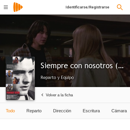
Identificarse/Registrarse
Siempre con nosotros (Permanent Record)
Reparto y Equipo
Volver a la ficha
Todo
Reparto
Dirección
Escritura
Cámara