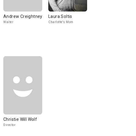
Andrew Creightney
Laura Soltis
Waiter
Charlotte's Mom
Christie Will Wolf
Director