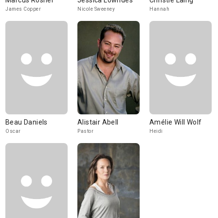
Marcus Rosner
Jessica Lowndes
Christie Laing
James Copper
Nicole Sweeney
Hannah
Beau Daniels
Alistair Abell
Amélie Will Wolf
Oscar
Pastor
Heidi