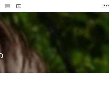
Iden
o