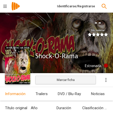
Identificarse/Registrarse
--
Sin valorar
Shock-O-Rama
Estrenada
Marcar ficha
Información
Trailers
DVD / Blu-Ray
Noticias
Título original
Año
Duración
Clasificación por edades