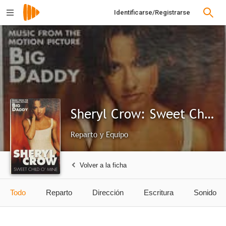
Identificarse/Registrarse
Sheryl Crow: Sweet Child O' Mine
Reparto y Equipo
Volver a la ficha
Todo
Reparto
Dirección
Escritura
Sonido