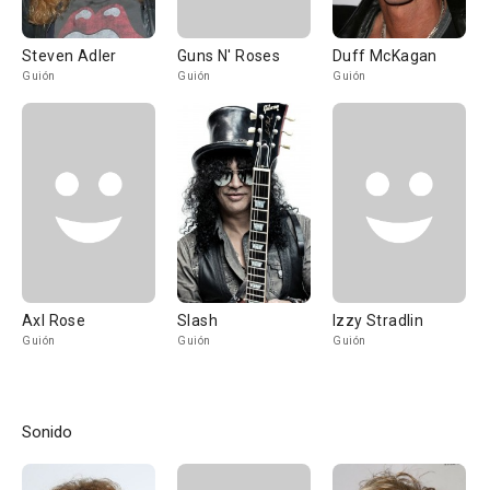
Steven Adler
Guns N' Roses
Duff McKagan
Guión
Guión
Guión
Axl Rose
Slash
Izzy Stradlin
Guión
Guión
Guión
Sonido