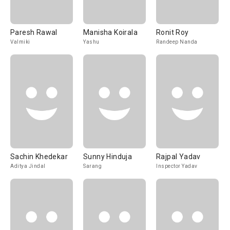
Paresh Rawal
Manisha Koirala
Ronit Roy
Valmiki
Yashu
Randeep Nanda
Sachin Khedekar
Sunny Hinduja
Rajpal Yadav
Aditya Jindal
Sarang
Inspector Yadav