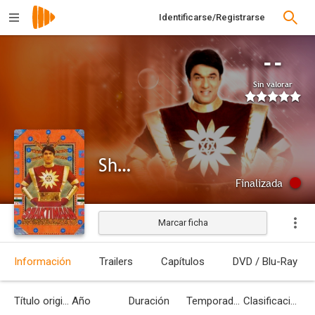
Identificarse/Registrarse
--
Sin valorar
Shaktimaan
Finalizada
Marcar ficha
Información
Trailers
Capítulos
DVD / Blu-Ray
Título original
Año
Duración
Temporadas
Clasificación por edades