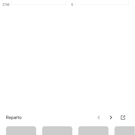
2765
0
Reparto