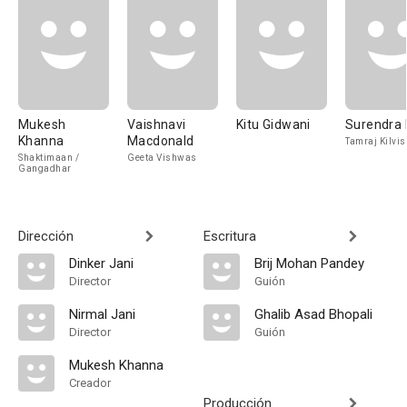
Mukesh
Vaishnavi
Kitu Gidwani
Surendra 
Khanna
Macdonald
Tamraj Kilvis
Shaktimaan /
Geeta Vishwas
Gangadhar
Dirección
Escritura
Dinker Jani
Brij Mohan Pandey
Director
Guión
Nirmal Jani
Ghalib Asad Bhopali
Director
Guión
Mukesh Khanna
Creador
Producción