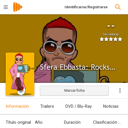
Identificarse/Registrarse
--
Sin valorar
Sfera Ebbasta: Rockstar
Marcar ficha
Información
Trailers
DVD / Blu-Ray
Noticias
Título original
Año
Duración
Clasificación por edades