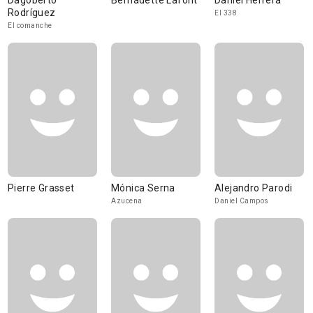
Dagoberto
Bernadette Lafont
Daniel Herrera
Rodríguez
El 338
El comanche
Pierre Grasset
Mónica Serna
Alejandro Parodi
Azucena
Daniel Campos