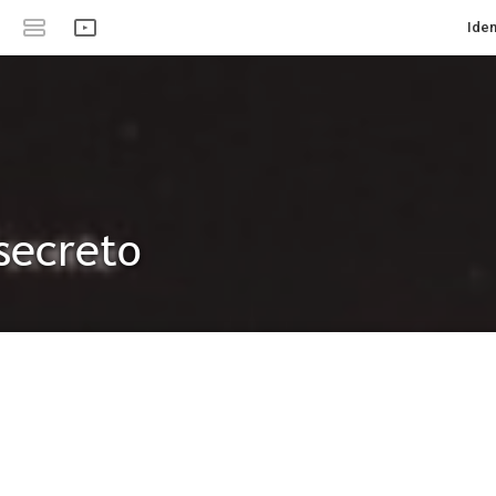
Iden
 secreto