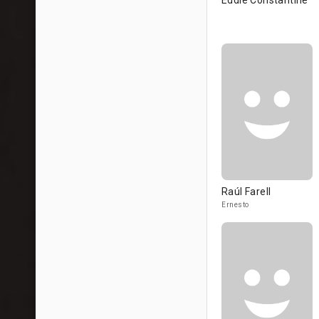
Eddie Constantine
Raúl Farell
Ernesto