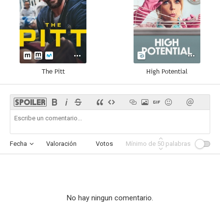
The Pitt
High Potential
Fecha
Valoración
Votos
Mínimo de
Afinidad
50
palabras
No hay ningun comentario.