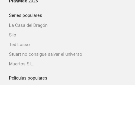
PlayMax
2026
Series populares
La Casa del Dragón
Silo
Ted Lasso
Stuart no consigue salvar el universo
Muertos S.L.
Peliculas populares
Spider-Man: Brand New Day
La odisea
Obsession
La boca del diablo
La última casa