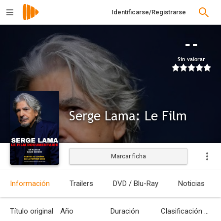
Identificarse/Registrarse
--
Sin valorar
Serge Lama: Le Film
Marcar ficha
Información
Trailers
DVD / Blu-Ray
Noticias
Título original
Año
Duración
Clasificación por edades