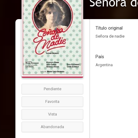
Señora d
Título original
Señora de nadie
País
Argentina
Pendiente
Favorita
Vista
Abandonada