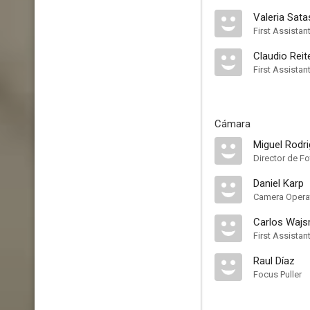
Valeria Sata
First Assistan
Claudio Reit
First Assistan
Cámara
Miguel Rodr
Director de F
Daniel Karp
Camera Opera
Carlos Waj
First Assista
Raul Díaz
Focus Puller