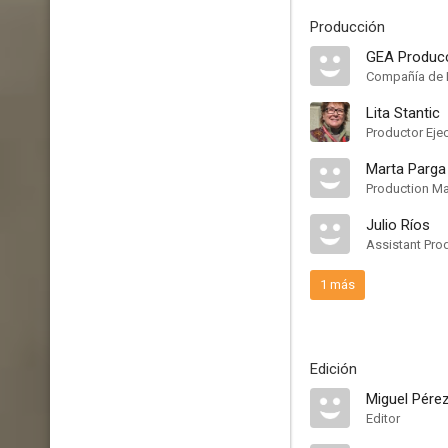
Producción
GEA Produc
Compañía de 
Lita Stantic
Productor Eje
Marta Parga
Production M
Julio Ríos
Assistant Pro
1 más
Edición
Miguel Pére
Editor