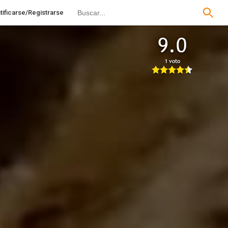
tificarse/Registrarse
9.0
1 voto