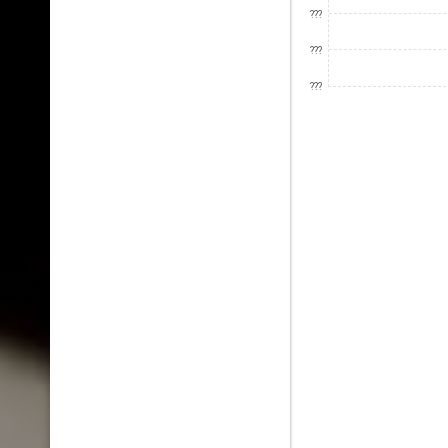
???
???
???