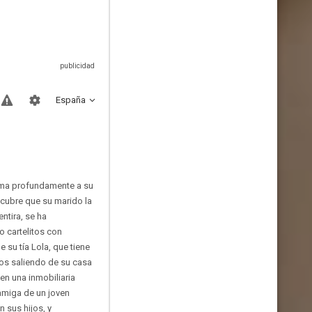
España
 Ama profundamente a su
scubre que su marido la
tira, se ha
 cartelitos con
 su tía Lola, que tiene
jos saliendo de su casa
en una inmobiliaria
amiga de un joven
 sus hijos, y