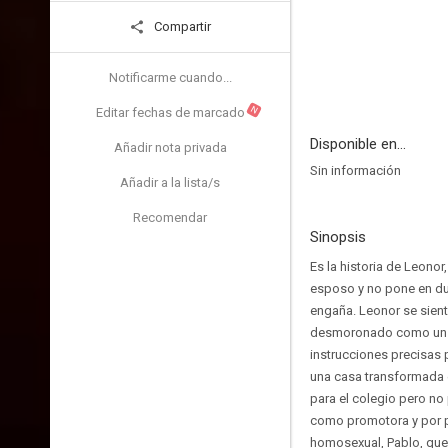
Compartir
Notificarme cuando...
N
Editar fechas de marcado
Disponible en...
Añadir nota privada
Sin información
Añadir a la lista/s
Recomendar
Sinopsis
Es la historia de Leono
esposo y no pone en dud
engaña. Leonor se sien
desmoronado como un ca
instrucciones precisas p
una casa transformada e
para el colegio pero no
como promotora y por p
homosexual, Pablo, que 