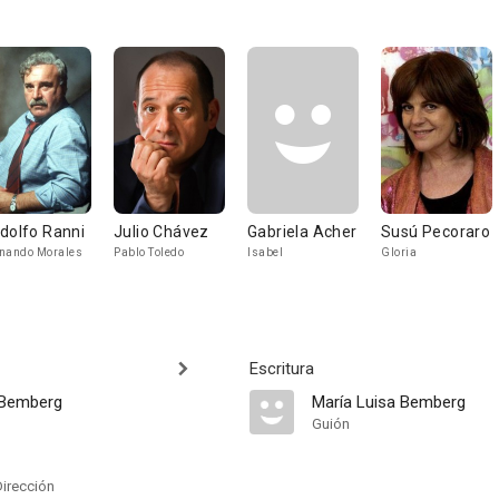
dolfo Ranni
Julio Chávez
Gabriela Acher
Susú Pecoraro
nando Morales
Pablo Toledo
Isabel
Gloria
Escritura
 Bemberg
María Luisa Bemberg
Guión
Dirección