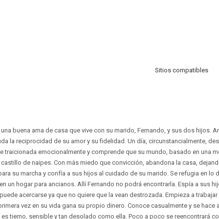
Sitios compatibles
r, una buena ama de casa que vive con su marido, Fernando, y sus dos hijos.
a la reciprocidad de su amor y su fidelidad. Un día, circunstancialmente, de
te traicionada emocionalmente y comprende que su mundo, basado en una men
stillo de naipes. Con más miedo que convicción, abandona la casa, dejando
ara su marcha y confía a sus hijos al cuidado de su marido. Se refugia en lo de
n un hogar para ancianos. Allí Fernando no podrá encontrarla. Espía a sus hi
 puede acercarse ya que no quiere que la vean destrozada. Empieza a trabajar 
rimera vez en su vida gana su propio dinero. Conoce casualmente y se hace 
es tierno, sensible y tan desolado como ella. Poco a poco se reencontrará con