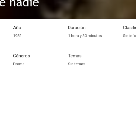
e nadie
Año
Duración
Clasif
1982
1 hora y 30 minutos
Sin inf
Géneros
Temas
Drama
Sin temas