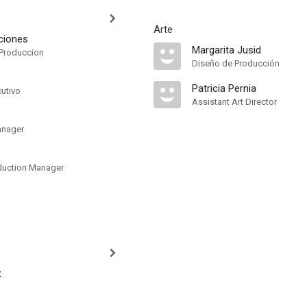
Arte
ciones
Margarita Jusid
Produccion
Diseño de Producción
Patricia Pernia
cutivo
Assistant Art Director
anager
duction Manager
z