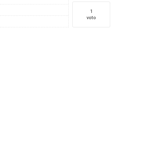
1
voto