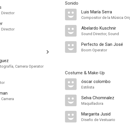
Sonido
s
Luis María Serra
t Director
Compositor de la Música Orig
er
Abelardo Kuschnir
t Director
Sound Director, Sound
Perfecto de San José
Boom Operator
iguez
otografía, Camera Operator
Costume & Make-Up
óscar colombo
tor
Estilista
sman
Selva Chomnalez
nt Camera
Maquilladora
Margarita Jusid
Diseño de Vestuario