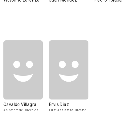
Victorino Lorenzo
Juan Méndez
Pedro Tolaba
Osvaldo Villagra
Ervis Diaz
Asistente de Dirección
First Assistant Director