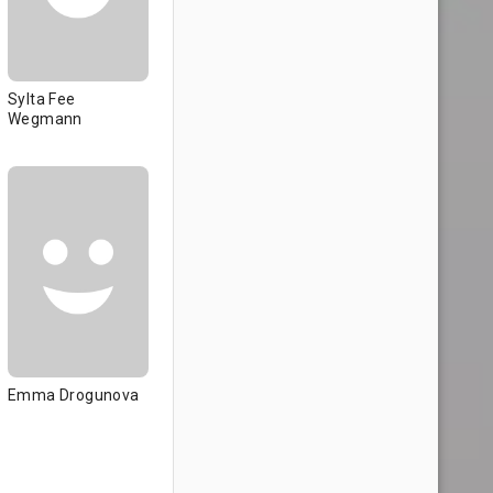
Sylta Fee
Wegmann
Emma Drogunova