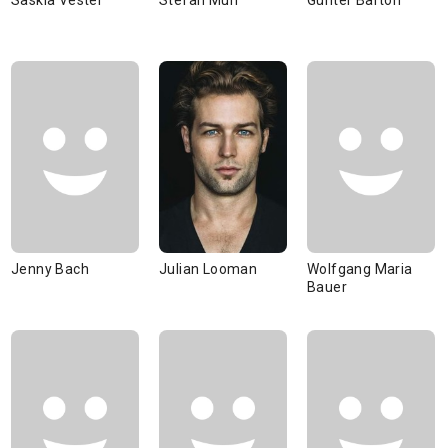
Saskia Vester
Stefan Murr
Günter Barton
Jenny Bach
Julian Looman
Wolfgang Maria
Bauer