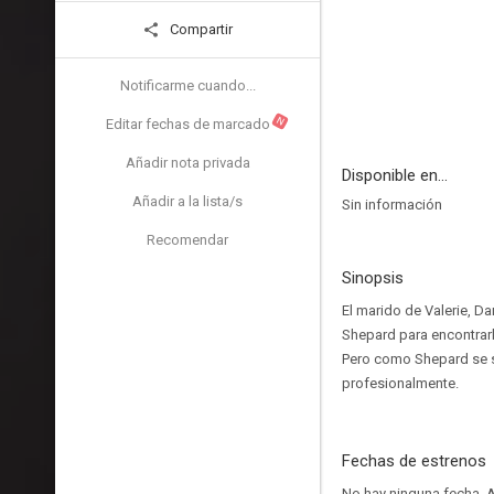
Compartir
Notificarme cuando...
N
Editar fechas de marcado
Añadir nota privada
Disponible en...
Añadir a la lista/s
Sin información
Recomendar
Sinopsis
El marido de Valerie, Da
Shepard para encontrarl
Pero como Shepard se si
profesionalmente.
Fechas de estrenos
No hay ninguna fecha.
A