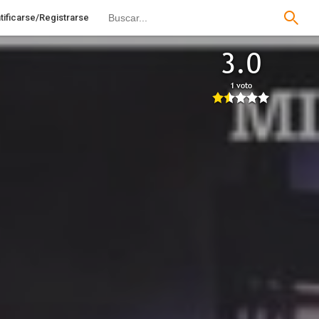
tificarse/Registrarse
3.0
1 voto