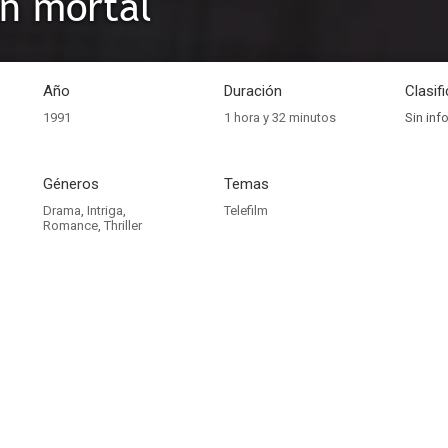
n mortal
Año
Duración
Clasif
1991
1 hora y 32 minutos
Sin inf
Géneros
Temas
Drama
,
Intriga
,
Telefilm
Romance
,
Thriller