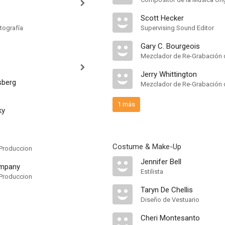
Scott Hecker
tografía
Supervising Sound Editor
Gary C. Bourgeois
Mezclador de Re-Grabación 
Jerry Whittington
sberg
Mezclador de Re-Grabación 
1 más
ky
Costume & Make-Up
Produccion
Jennifer Bell
ompany
Estilista
Produccion
Taryn De Chellis
Diseño de Vestuario
Cheri Montesanto