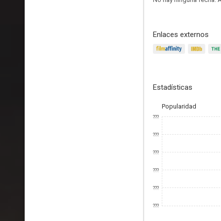
Enlaces externos
Estadísticas
Popularidad
???
???
???
???
???
???