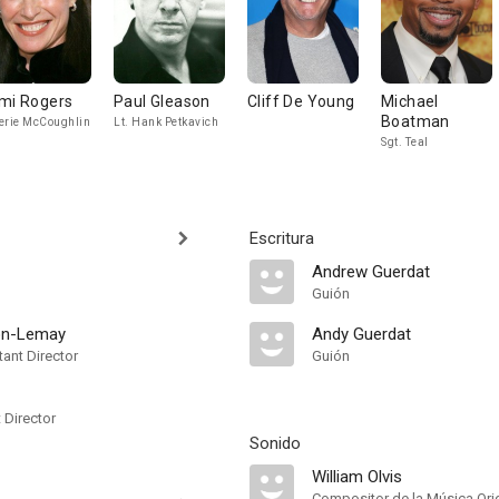
mi Rogers
Paul Gleason
Cliff De Young
Michael
Boatman
erie McCoughlin
Lt. Hank Petkavich
Sgt. Teal
Escritura
Andrew Guerdat
Guión
on-Lemay
Andy Guerdat
ant Director
Guión
t Director
Sonido
William Olvis
Compositor de la Música Orig