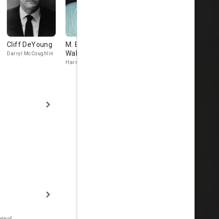
Cliff DeYoung
M. Emmet
Richard Edson
Janet Gilm
Walsh
Darryl McCoughlin
Mechanic
Mona
Harry
inal