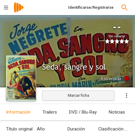
Identificarse/Registrarse
--
Sin valorar
Seda, sangre y sol
Estrenada
Marcar ficha
Información
Trailers
DVD / Blu-Ray
Noticias
Título original
Año
Duración
Clasificación por edades