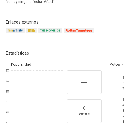
No hay ninguna fecha.
Añadir
Enlaces externos
Estadísticas
Popularidad
Votos
???
10
9
--
???
8
7
???
6
5
???
4
0
3
???
votos
2
1
???