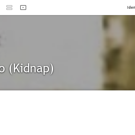
Iden
o (Kidnap)