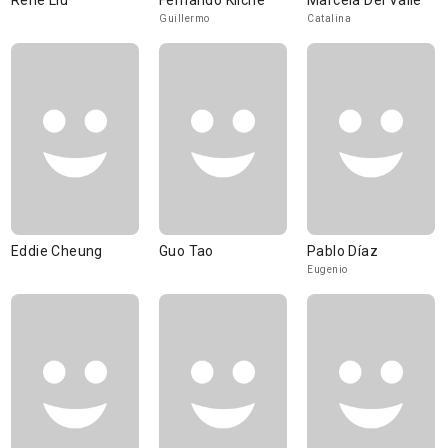
René Liu
Fernando Kliche
Marcela Del Valle
Guillermo
Catalina
Eddie Cheung
Guo Tao
Pablo Díaz
Eugenio