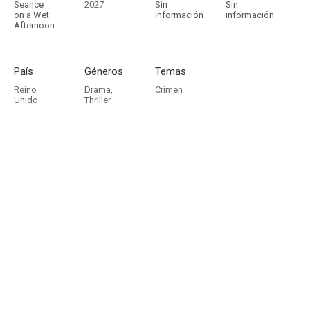
Seance
2027
Sin
Sin
on a Wet
información
información
Afternoon
País
Géneros
Temas
Reino
Drama
,
Crimen
Unido
Thriller