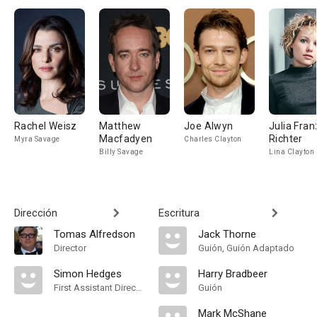
Rachel Weisz
Matthew
Joe Alwyn
Julia Fran
Macfadyen
Richter
Myra Savage
Charles Clayton
Billy Savage
Lina Clayton
Dirección
Escritura
Tomas Alfredson
Jack Thorne
Director
Guión, Guión Adaptado
Simon Hedges
Harry Bradbeer
First Assistant Director
Guión
Mark McShane