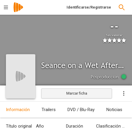
Identificarse/Registrarse
--
Sin valorar
Seance on a Wet Afternoon
Posproducción
Marcar ficha
Información
Trailers
DVD / Blu-Ray
Noticias
Título original
Año
Duración
Clasificación por edades