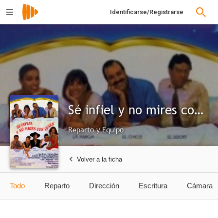
Identificarse/Registrarse
Sé infiel y no mires con quién
Reparto y Equipo
Volver a la ficha
Todo
Reparto
Dirección
Escritura
Cámara