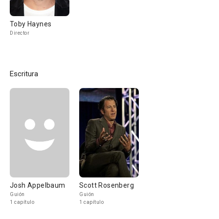
Toby Haynes
Director
Escritura
Josh Appelbaum
Scott Rosenberg
Guión
Guión
1 capítulo
1 capítulo