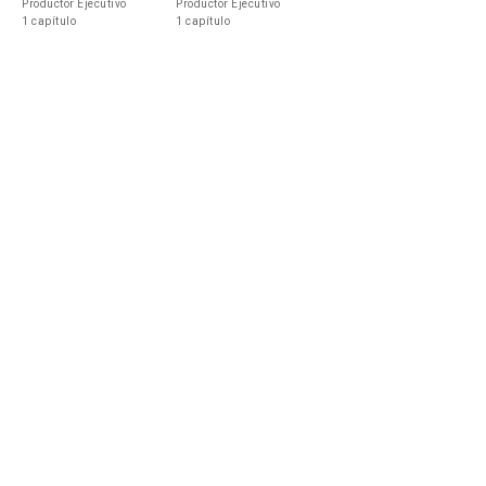
Productor Ejecutivo
Productor Ejecutivo
1 capítulo
1 capítulo