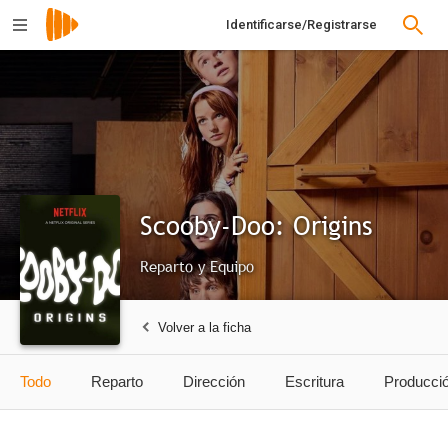
Identificarse/Registrarse
Scooby-Doo: Origins
Reparto y Equipo
Volver a la ficha
Todo
Reparto
Dirección
Escritura
Producci