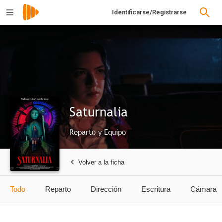
Identificarse/Registrarse
Saturnalia
Reparto y Equipo
Volver a la ficha
Todo
Reparto
Dirección
Escritura
Cámara