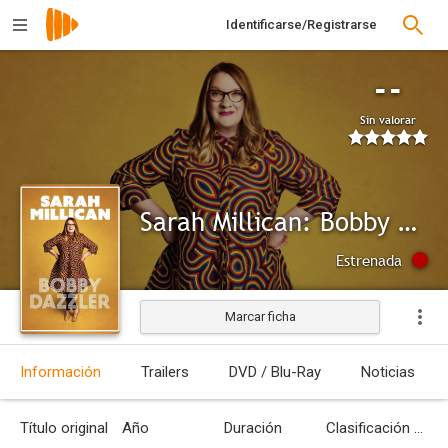
Identificarse/Registrarse
--
Sin valorar
Sarah Millican: Bobby Dazzler
Estrenada
Marcar ficha
Información
Trailers
DVD / Blu-Ray
Noticias
Título original
Año
Duración
Clasificación por edades