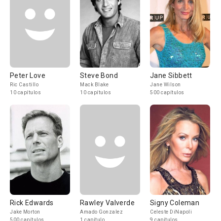
Peter Love
Steve Bond
Jane Sibbett
Ric Castillo
Mack Blake
Jane Wilson
10 capítulos
10 capítulos
500 capítulos
Rick Edwards
Rawley Valverde
Signy Coleman
Jake Morton
Amado Gonzalez
Celeste DiNapoli
500 capítulos
1 capítulo
9 capítulos