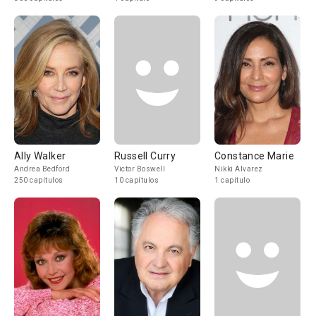
Ally Walker
Russell Curry
Constance Marie
Andrea Bedford
Victor Boswell
Nikki Alvarez
250 capítulos
10 capítulos
1 capítulo