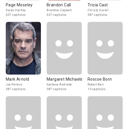
Page Moseley
Brandon Call
Tricia Cast
Dylan Hartley
Brandon Capwell
Christy Duvall
637 capítulos
637 capítulos
387 capítulos
Mark Arnold
Margaret Michaels
Roscoe Born
Joe Perkins
Santana Andrade
Robert Barr
387 capítulos
387 capítulos
10 capítulos