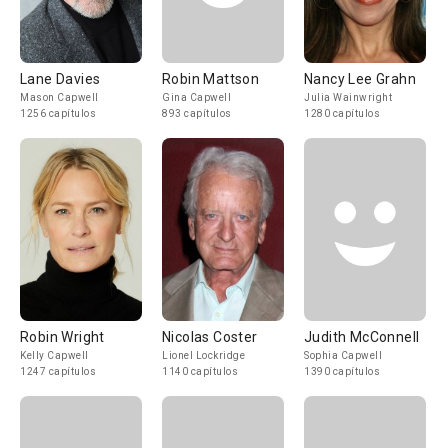
Lane Davies
Robin Mattson
Nancy Lee Grahn
Mason Capwell
Gina Capwell
Julia Wainwright
1256 capítulos
893 capítulos
1280 capítulos
Robin Wright
Nicolas Coster
Judith McConnell
Kelly Capwell
Lionel Lockridge
Sophia Capwell
1247 capítulos
1140 capítulos
1390 capítulos