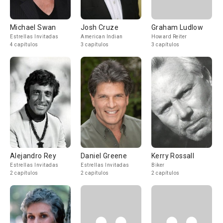
Michael Swan
Josh Cruze
Graham Ludlow
Estrellas Invitadas
American Indian
Howard Reiter
4 capítulos
3 capítulos
3 capítulos
Alejandro Rey
Daniel Greene
Kerry Rossall
Estrellas Invitadas
Estrellas Invitadas
Biker
2 capítulos
2 capítulos
2 capítulos