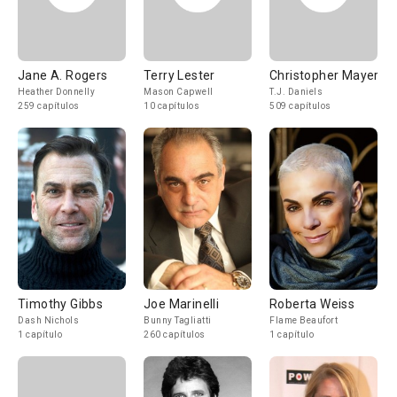
Jane A. Rogers
Terry Lester
Christopher Mayer
Heather Donnelly
Mason Capwell
T.J. Daniels
259 capítulos
10 capítulos
509 capítulos
Timothy Gibbs
Joe Marinelli
Roberta Weiss
Dash Nichols
Bunny Tagliatti
Flame Beaufort
1 capítulo
260 capítulos
1 capítulo