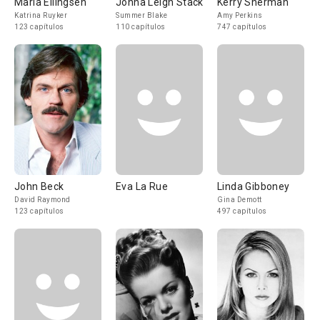
Maria Ellingsen
Jonna Leigh Stack
Kerry Sherman
Katrina Ruyker
Summer Blake
Amy Perkins
123 capítulos
110 capítulos
747 capítulos
John Beck
Eva La Rue
Linda Gibboney
David Raymond
Gina Demott
123 capítulos
497 capítulos