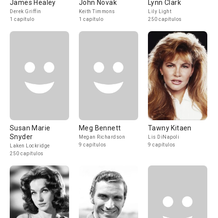
James Healey
John Novak
Lynn Clark
Derek Griffin
Keith Timmons
Lily Light
1 capítulo
1 capítulo
250 capítulos
Susan Marie
Meg Bennett
Tawny Kitaen
Snyder
Megan Richardson
Lis DiNapoli
9 capítulos
9 capítulos
Laken Lockridge
250 capítulos