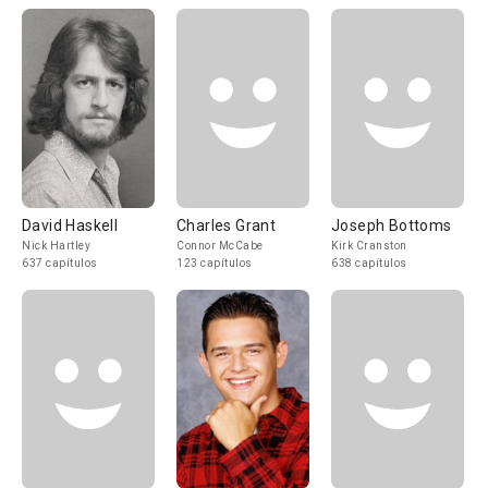
David Haskell
Charles Grant
Joseph Bottoms
Nick Hartley
Connor McCabe
Kirk Cranston
637 capítulos
123 capítulos
638 capítulos