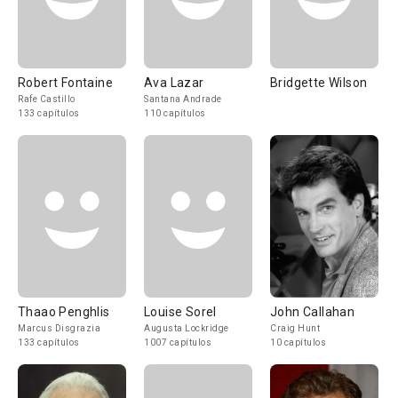
Robert Fontaine
Ava Lazar
Bridgette Wilson
Rafe Castillo
Santana Andrade
133 capítulos
110 capítulos
Thaao Penghlis
Louise Sorel
John Callahan
Marcus Disgrazia
Augusta Lockridge
Craig Hunt
133 capítulos
1007 capítulos
10 capítulos