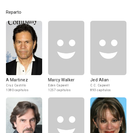
Reparto
A Martinez
Marcy Walker
Jed Allan
Cruz Castillo
Eden Capwell
C.C. Capwell
1380 capítulos
1257 capítulos
893 capítulos