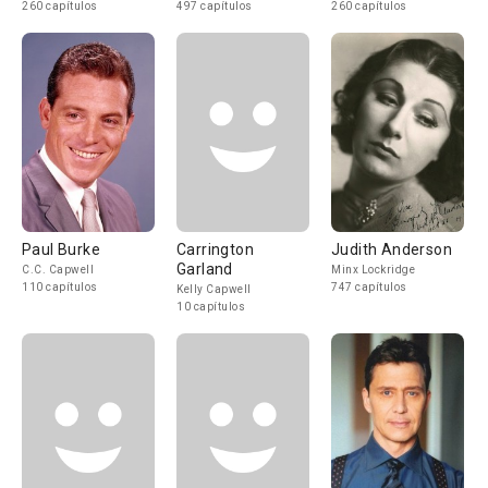
260 capítulos
497 capítulos
260 capítulos
Paul Burke
Carrington
Judith Anderson
Garland
C.C. Capwell
Minx Lockridge
110 capítulos
747 capítulos
Kelly Capwell
10 capítulos