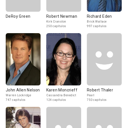
DeRoy Green
Robert Newman
Richard Eden
Kirk Cranston
Brick Wallace
250 capítulos
997 capítulos
John Allen Nelson
Karen Moncrieff
Robert Thaler
Warren Lockridge
Cassandra Benedict
Pearl
747 capítulos
124 capítulos
750 capítulos