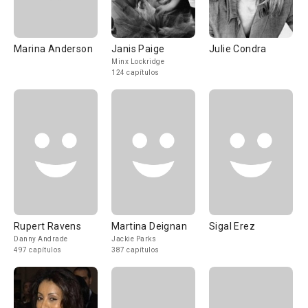
Marina Anderson
Janis Paige
Julie Condra
Minx Lockridge
124 capítulos
Rupert Ravens
Martina Deignan
Sigal Erez
Danny Andrade
Jackie Parks
497 capítulos
387 capítulos