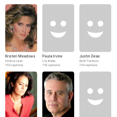
Kristen Meadows
Paula Irvine
Justin Deas
Victoria Lane
Lily Blake
Keith Timmons
750 capítulos
133 capítulos
750 capítulos