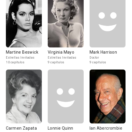
Martine Beswick
Virginia Mayo
Mark Harrison
Estrellas Invitadas
Estrellas Invitadas
Doctor
10 capítulos
9 capítulos
9 capítulos
Carmen Zapata
Lonnie Quinn
Ian Abercrombie