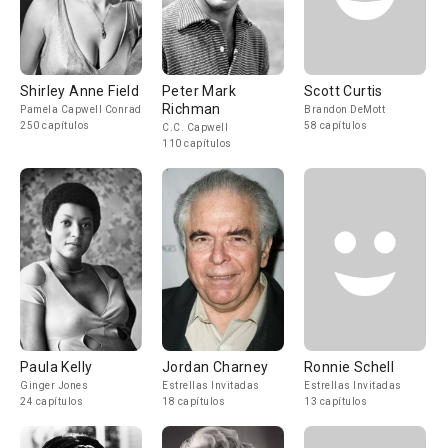
Shirley Anne Field
Peter Mark
Scott Curtis
Richman
Pamela Capwell Conrad
Brandon DeMott
250 capítulos
58 capítulos
C.C. Capwell
110 capítulos
Paula Kelly
Jordan Charney
Ronnie Schell
Ginger Jones
Estrellas Invitadas
Estrellas Invitadas
24 capítulos
18 capítulos
13 capítulos