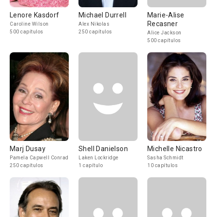
Lenore Kasdorf
Michael Durrell
Marie-Alise
Recasner
Caroline Wilson
Alex Nikolas
500 capítulos
250 capítulos
Alice Jackson
500 capítulos
Marj Dusay
Shell Danielson
Michelle Nicastro
Pamela Capwell Conrad
Laken Lockridge
Sasha Schmidt
250 capítulos
1 capítulo
10 capítulos