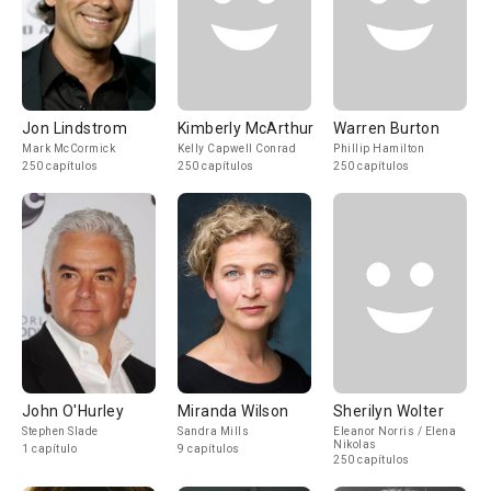
Jon Lindstrom
Kimberly McArthur
Warren Burton
Mark McCormick
Kelly Capwell Conrad
Phillip Hamilton
250 capítulos
250 capítulos
250 capítulos
John O'Hurley
Miranda Wilson
Sherilyn Wolter
Stephen Slade
Sandra Mills
Eleanor Norris / Elena
Nikolas
1 capítulo
9 capítulos
250 capítulos