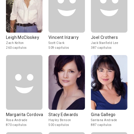
Leigh McCloskey
Vincent Irizarry
Joel Crothers
Zach Kelton
Scott Clark
Jack Stanfield Lee
260 capítulos
509 capítulos
387 capítulos
Margarita Cordova
Stacy Edwards
Gina Gallego
Rosa Andrade
Hayley Benson
Santana Andrade
870 capítulos
500 capítulos
887 capítulos