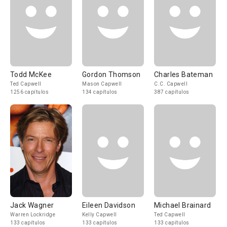
Todd McKee
Gordon Thomson
Charles Bateman
Ted Capwell
Mason Capwell
C.C. Capwell
1256 capítulos
134 capítulos
387 capítulos
Jack Wagner
Eileen Davidson
Michael Brainard
Warren Lockridge
Kelly Capwell
Ted Capwell
133 capítulos
133 capítulos
133 capítulos