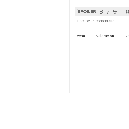
El Crack
Fecha
Valoración
V
--
Candy Rain