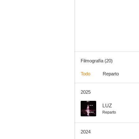
Go for Broke
--
Filmografía (20)
Todo
Reparto
2025
Never Stop
--
--
LUZ
Reparto
2024