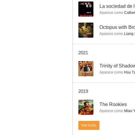
8.0
Aparece como
Cather
At Cafe 6
--
Octopus with Br
Aparece como
Liang 
--
2021
--
Trinity of Shado
Aparece como
Hsu T
2019
Touch of the Light
5.0
The Rookies
--
Aparece como
Miao 
Ver todo