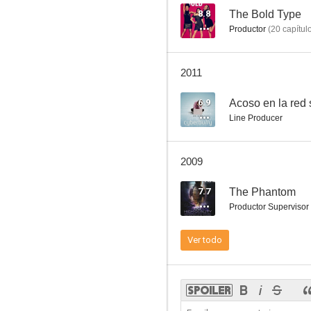
8.8
The Bold Type
Productor
(
20
capítul
2011
6.9
Acoso en la red 
Line Producer
2009
7.7
The Phantom
Productor Supervisor
Ver todo