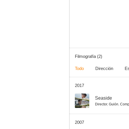
Filmografía (2)
Todo
Dirección
Es
2017
--
Seaside
Director
,
Guión
,
Comp
2007