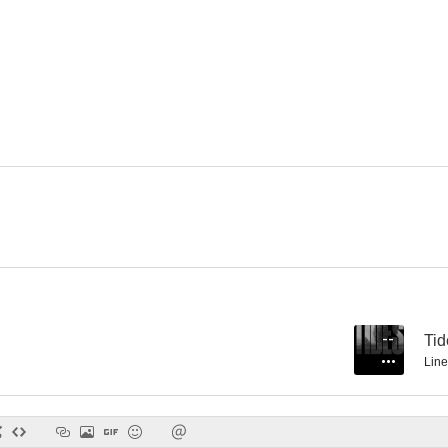
--
Tid
Line