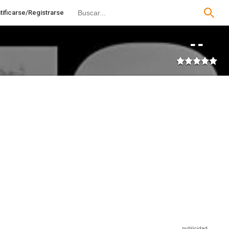
tificarse/Registrarse
--