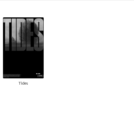
--
Tides