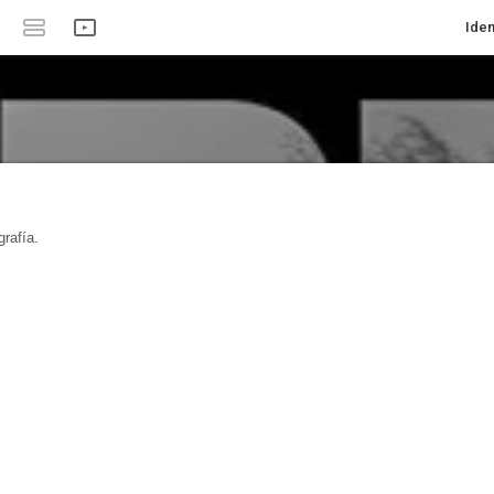
Iden
rafía.