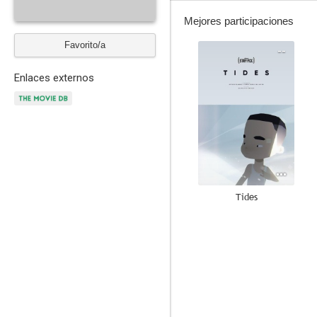
Mejores participaciones
Favorito/a
--
Enlaces externos
Tides