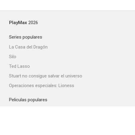
PlayMax
2026
Series populares
La Casa del Dragón
Silo
Ted Lasso
Stuart no consigue salvar el universo
Operaciones especiales: Lioness
Peliculas populares
Spider-Man: Brand New Day
La odisea
Obsession