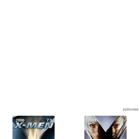
2000
7.3
2003
7.2