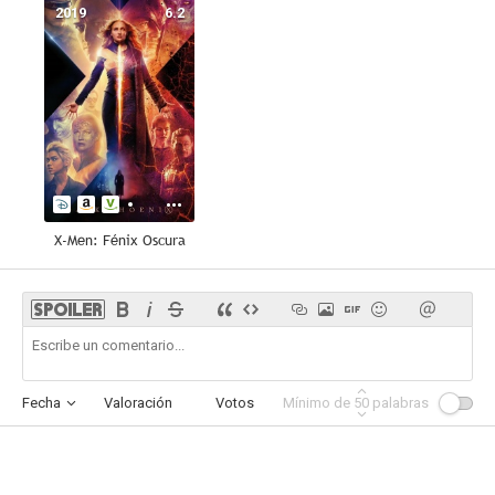
2019
6.2
X-Men: Fénix Oscura
Fecha
Valoración
Votos
Mínimo de
Afinidad
50
palabras