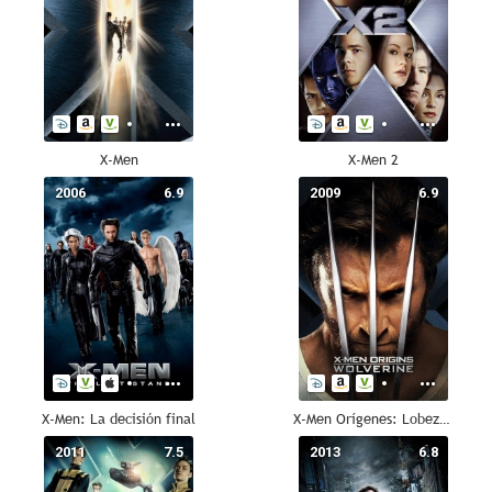
X-Men
X-Men 2
2006
6.9
2009
6.9
X-Men: La decisión final
X-Men Orígenes: Lobezno
2011
7.5
2013
6.8