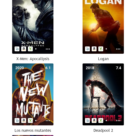
X-Men: Apocalipsis
Logan
2020
6.1
2018
7.4
Los nuevos mutantes
Deadpool 2