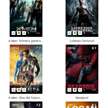
X-Men: Primera generación
Lobezno inmortal
2014
7.7
2016
8.1
X-Men: Días del futuro pasado
Deadpool
2016
7.2
2017
8.1