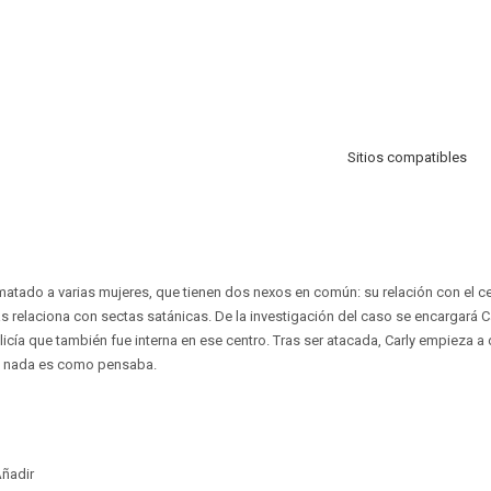
Sitios compatibles
matado a varias mujeres, que tienen dos nexos en común: su relación con el c
as relaciona con sectas satánicas. De la investigación del caso se encargará C
licía que también fue interna en ese centro. Tras ser atacada, Carly empieza a
ue nada es como pensaba.
ñadir