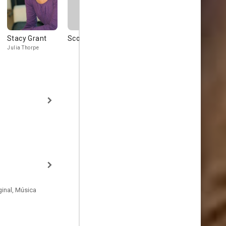
Stacy Grant
Scott Heind
Scott Heindl
Lucia Walt
Julia Thorpe
Ray Oakum
Livingstone
inal, Música