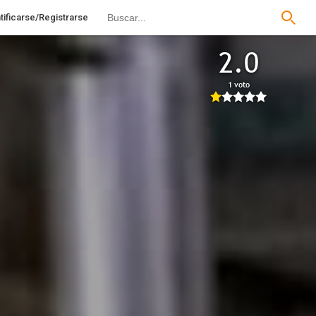
tificarse/Registrarse
2.0
1 voto