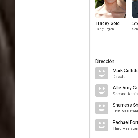
Tracey Gold
St
Carly Segan
Sam
Dirección
Mark Griffith
Director
Allie Amy G
Second Assist
Shamess Sh
First Assistan
Rachael Fort
Third Assistan