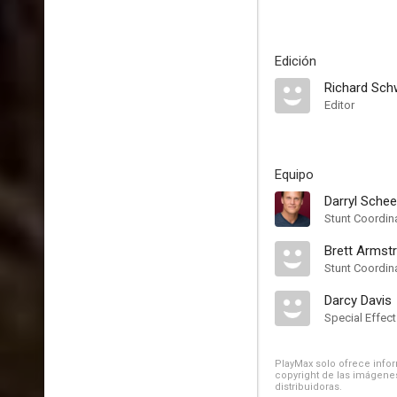
Edición
Richard Sch
Editor
Equipo
Darryl Schee
Stunt Coordin
Brett Armst
Stunt Coordin
Darcy Davis
Special Effec
PlayMax solo ofrece inform
copyright de las imágenes
distribuidoras.