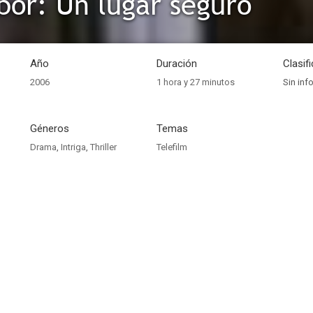
bor: Un lugar seguro
Año
Duración
Clasif
2006
1 hora y 27 minutos
Sin inf
Géneros
Temas
Drama
,
Intriga
,
Thriller
Telefilm