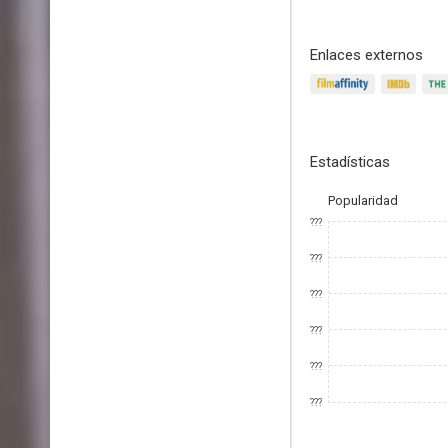
Enlaces externos
Estadísticas
Popularidad
???
???
???
???
???
???