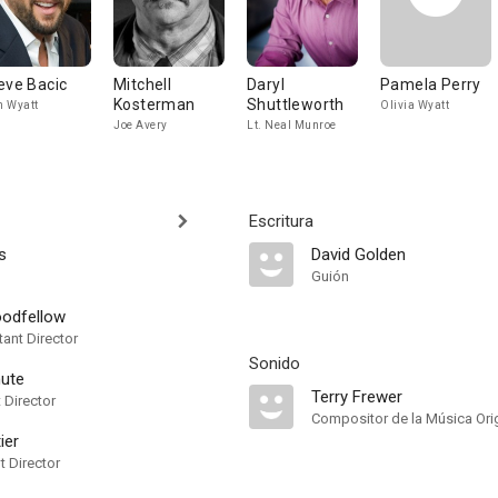
eve Bacic
Mitchell
Daryl
Pamela Perry
Kosterman
Shuttleworth
 Wyatt
Olivia Wyatt
Joe Avery
Lt. Neal Munroe
Escritura
s
David Golden
Guión
oodfellow
ant Director
Sonido
ute
Terry Frewer
t Director
Compositor de la Música Orig
ier
t Director