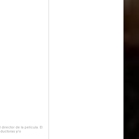
irector de la película. El
oductoras y/o