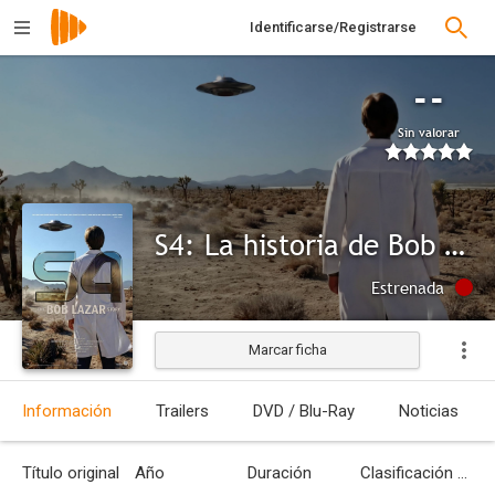
Identificarse/Registrarse
--
Sin valorar
S4: La historia de Bob Lazar
Estrenada
Marcar ficha
Información
Trailers
DVD / Blu-Ray
Noticias
Título original
Año
Duración
Clasificación por edades