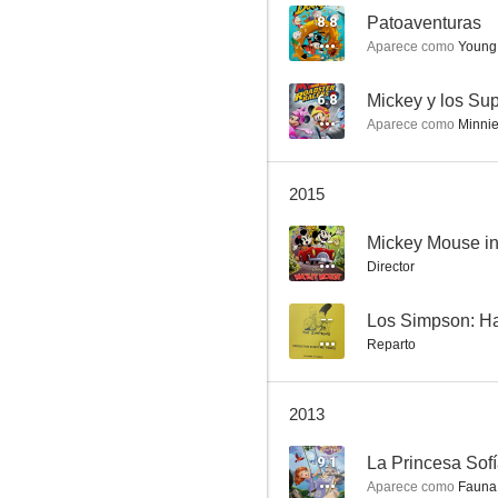
8.8
Patoaventuras
Aparece como
Young 
Fantasía 2000
6.8
Mickey y los Sup
Aparece como
Minnie
6.5
2015
--
Mickey Mouse in 
Director
--
Los Simpson: Ha
Reparto
Babe, el cerdito valiente
10
2013
9.1
La Princesa Sof
Aparece como
Fauna /