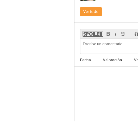
Ver todo
Los cuentos de Minnie
10
Fecha
Valoración
V
Kissyfur
8.8