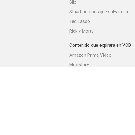
Silo
Stuart no consigue salvar el universo
Ted Lasso
Los Simpson: Halloween del terror
Rick y Morty
--
Contenido que expirara en VOD
Amazon Prime Video
Movistar+
Netflix
Filmin
HBO Max
Los Simpson: El videojuego
--