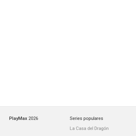
La navidad mágica de Mickey
--
Mickey Mouse: El año del perro
--
PlayMax
2026
Series populares
La Casa del Dragón