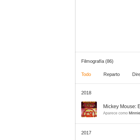
La sirenita
7.3
Filmografía (86)
Todo
Reparto
Dir
2018
Los tres mosqueteros
7.1
--
Mickey Mouse: E
Aparece como
Minnie
2017