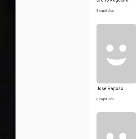
Bruno Nogueira
8 capítulos
José Raposo
8 capítulos