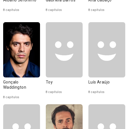
Albano Jerónimo
Gabriela Barros
Rita Cabaço
8 capítulos
8 capítulos
8 capítulos
Gonçalo
Toy
Luís Araújo
Waddington
8 capítulos
8 capítulos
8 capítulos