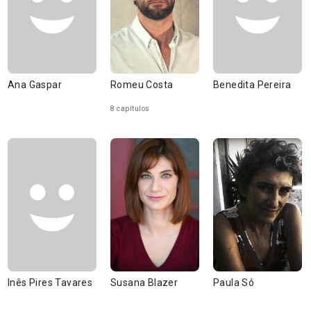
Ana Gaspar
Romeu Costa
Benedita Pereira
8 capítulos
Inês Pires Tavares
Susana Blazer
Paula Só