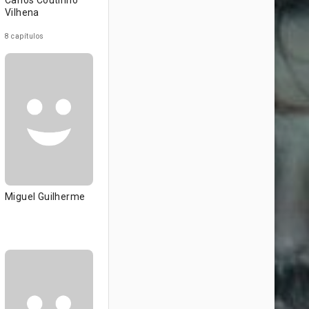
Carlos Coutinho
Vilhena
8 capítulos
Miguel Guilherme