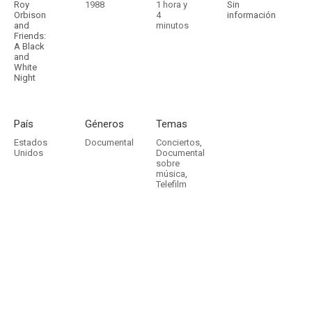
Roy
1988
1 hora y
Sin
Orbison
4
información
and
minutos
Friends:
A Black
and
White
Night
País
Géneros
Temas
Estados
Documental
Conciertos
,
Unidos
Documental
sobre
música
,
Telefilm