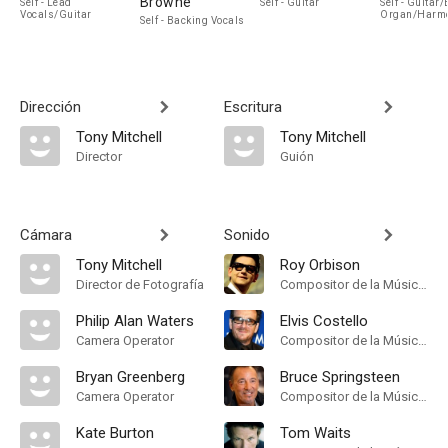
Browne
Self - Lead
Self - Guitar
Self - Guitar/
Vocals/Guitar
Organ/Harm
Self - Backing Vocals
Dirección
Escritura
Tony Mitchell
Tony Mitchell
Director
Guión
Cámara
Sonido
Tony Mitchell
Roy Orbison
Director de Fotografía
Compositor de la Música Original
Philip Alan Waters
Elvis Costello
Camera Operator
Compositor de la Música Original
Bryan Greenberg
Bruce Springsteen
Camera Operator
Compositor de la Música Original
Kate Burton
Tom Waits