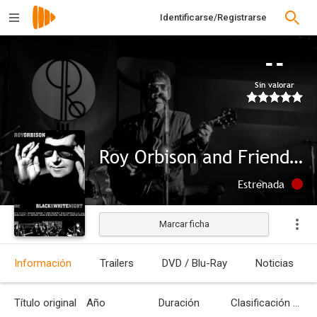
Identificarse/Registrarse
--
Sin valorar
Roy Orbison and Friends: A Black and White Night
Estrenada
Marcar ficha
Información
Trailers
DVD / Blu-Ray
Noticias
Título original
Año
Duración
Clasificación por edades