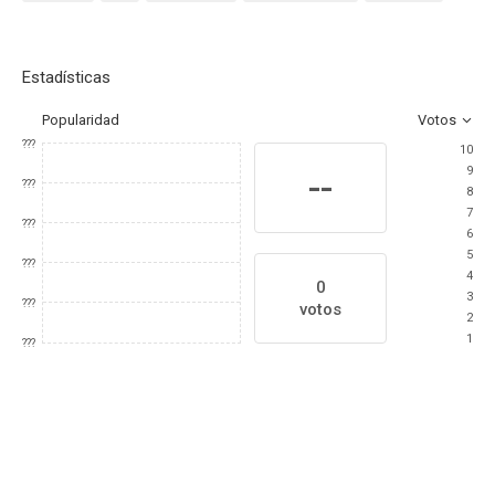
Estadísticas
Popularidad
Votos
???
10
9
--
???
8
7
???
6
5
???
4
0
3
???
votos
2
1
???