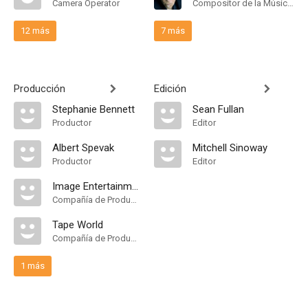
Camera Operator
Compositor de la Música Original
12 más
7 más
Producción
Edición
Stephanie Bennett
Sean Fullan
Productor
Editor
Albert Spevak
Mitchell Sinoway
Productor
Editor
Image Entertainment
Compañía de Produccion
Tape World
Compañía de Produccion
1 más