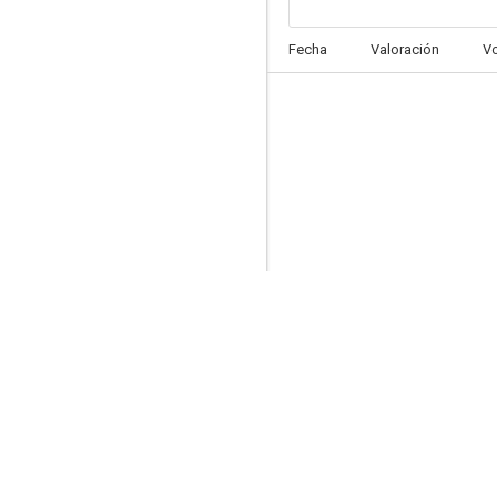
La vida no vale nada
Fecha
Valoración
V
--
Retorno a la juventud
--