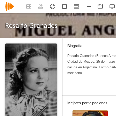
Rosario Granados
Biografía
Rosario Granados (Buenos Aires
Ciudad de México; 25 de marzo 
nacida en Argentina. Formó parte
mexicano.
Mejores participaciones
6.0