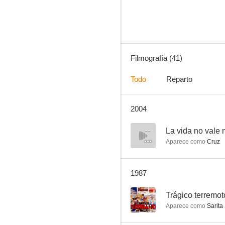
--
Filmografía (41)
Todo
Reparto
2004
El traficante
--
--
La vida no vale
Aparece como
Cruz
1987
--
Trágico terremo
Aparece como
Sarita