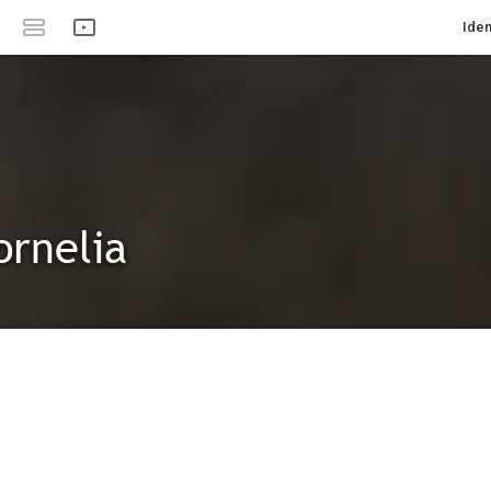
Iden
ornelia