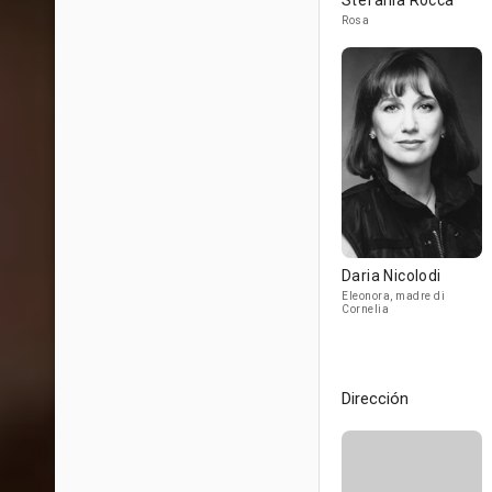
Stefania Rocca
Rosa
Daria Nicolodi
Eleonora, madre di
Cornelia
Dirección