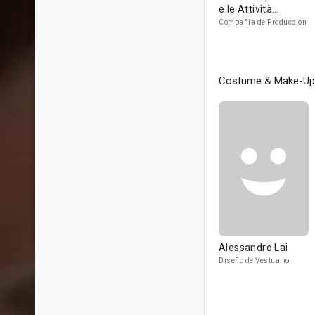
e le Attività
Culturali
Compañía de Produccion
Costume & Make-Up
Alessandro Lai
Diseño de Vestuario