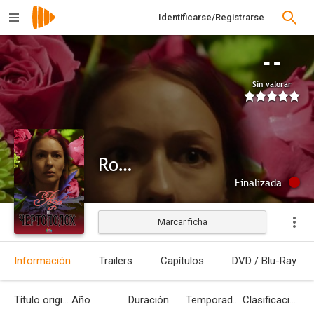
Identificarse/Registrarse
--
Sin valorar
Rosa y cardo
Finalizada
Marcar ficha
Información
Trailers
Capítulos
DVD / Blu-Ray
Título original
Año
Duración
Temporadas
Clasificación por edades