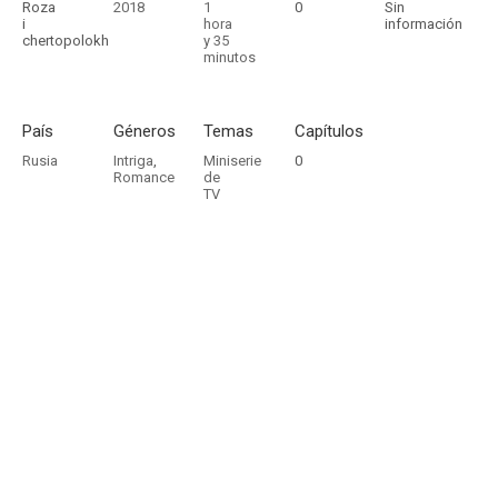
Roza
2018
1
0
Sin
i
hora
información
chertopolokh
y 35
minutos
País
Géneros
Temas
Capítulos
Rusia
Intriga
,
Miniserie
0
Romance
de
TV