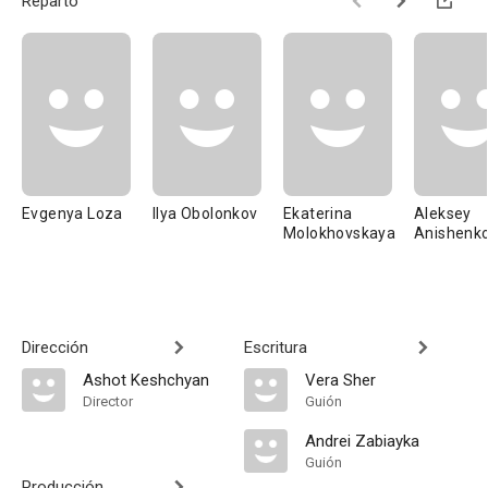
Reparto
Evgenya Loza
Ilya Obolonkov
Ekaterina
Aleksey
Molokhovskaya
Anishenk
Dirección
Escritura
Ashot Keshchyan
Vera Sher
Director
Guión
Andrei Zabiayka
Guión
Producción