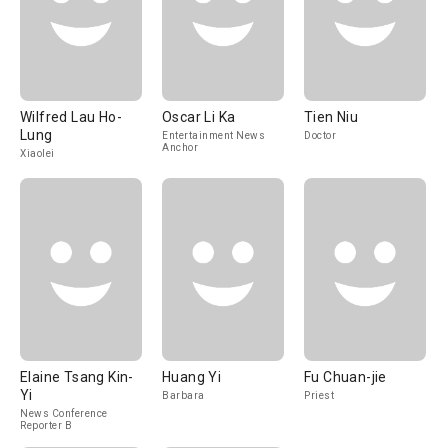
Wilfred Lau Ho-
Oscar Li Ka
Tien Niu
Lung
Entertainment News
Doctor
Anchor
Xiaolei
Elaine Tsang Kin-
Huang Yi
Fu Chuan-jie
Yi
Barbara
Priest
News Conference
Reporter B