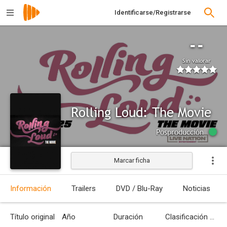
Identificarse/Registrarse
--
Sin valorar
Rolling Loud: The Movie
Posproducción
Marcar ficha
Información
Trailers
DVD / Blu-Ray
Noticias
Título original
Año
Duración
Clasificación por edades