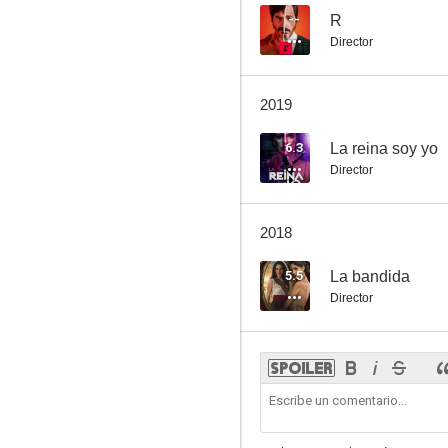
--
R
Director
2019
6.3
La reina soy yo
Director
2018
5.5
La bandida
Director