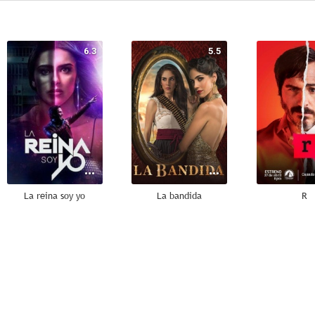
6.3
5.5
La reina soy yo
La bandida
R