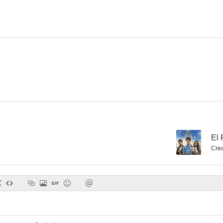
--
El 
Cre