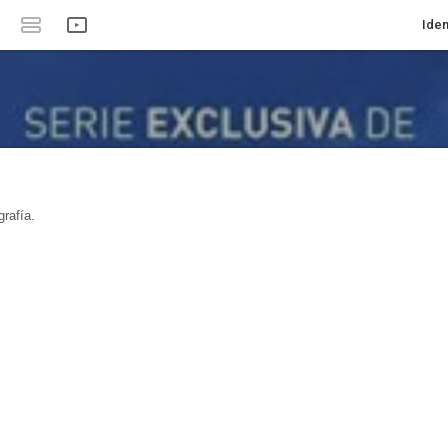
Iden
rafía.