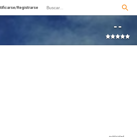
tificarse/Registrarse
--