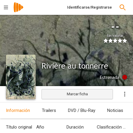
Identificarse/Registrarse
--
Sin valorar
Rivière au tonnerre
Estrenada
Marcar ficha
Información
Trailers
DVD / Blu-Ray
Noticias
Título original
Año
Duración
Clasificación por edades