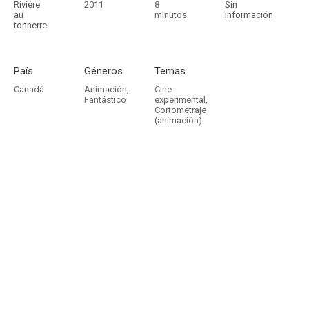
Rivière
2011
8
Sin
au
minutos
información
tonnerre
País
Géneros
Temas
Canadá
Animación
,
Cine
Fantástico
experimental
,
Cortometraje
(animación)