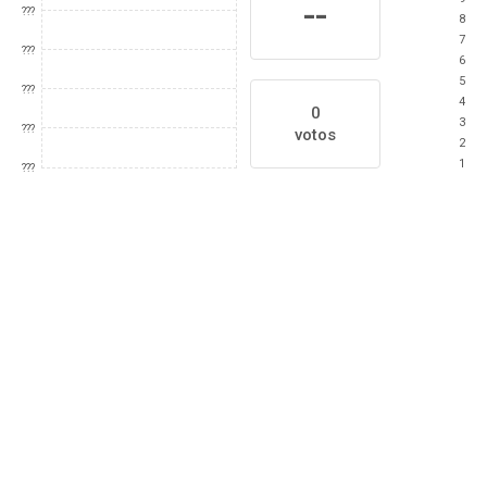
--
???
8
7
???
6
5
???
4
0
3
???
votos
2
1
???