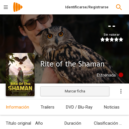
Identificarse/Registrarse
--
Sin valorar
Rite of the Shaman
Estrenada
Marcar ficha
Información
Trailers
DVD / Blu-Ray
Noticias
Título original
Año
Duración
Clasificación por edades