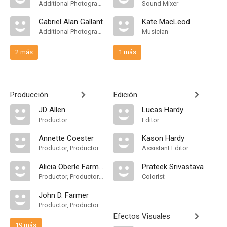
Additional Photography
Sound Mixer
Gabriel Alan Gallant
Kate MacLeod
Additional Photography
Musician
2 más
1 más
Producción
Edición
JD Allen
Lucas Hardy
Productor
Editor
Annette Coester
Kason Hardy
Productor, Productor Ejecutivo
Assistant Editor
Alicia Oberle Farmer
Prateek Srivastava
Productor, Productor Ejecutivo, Casting
Colorist
John D. Farmer
Productor, Productor Ejecutivo
Efectos Visuales
19 más