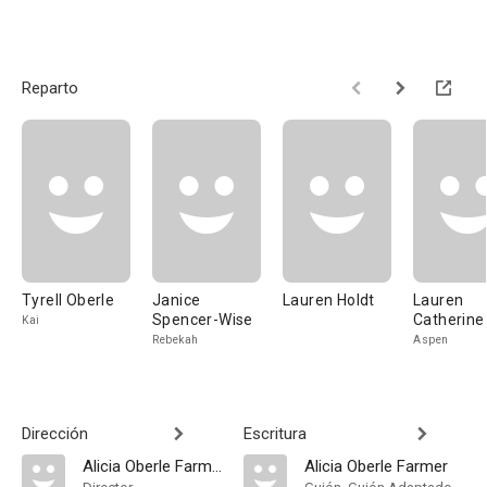
Reparto
Tyrell Oberle
Janice
Lauren Holdt
Lauren
Spencer-Wise
Catherine
Kai
Rebekah
Aspen
Dirección
Escritura
Alicia Oberle Farmer
Alicia Oberle Farmer