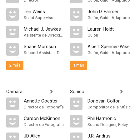
Director
Guión, Guión Adaptado
Teri Weiss
John D. Farmer
Script Supervisor
Guión, Guión Adaptado
Michael J. Jewkes
Lauren Holdt
Asistente de Dirección
Guión
Shane Morrisun
Albert Spencer-Wise
Second Assistant Director
Guión, Guión Adaptado
2 más
1 más
Cámara
Sonido
Annette Coester
Donovan Colton
Director de Fotografía
Compositor de la Música Original, Música
Carson McKinnon
Phil Harmonic
Director de Fotografía
Sound Designer, Foley Artist
JD Allen
J.R. Andrus