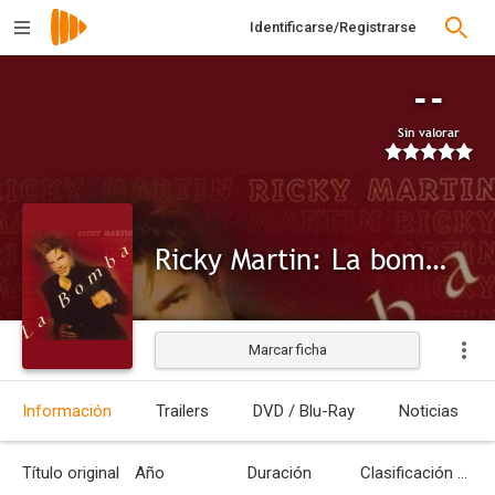
Identificarse/Registrarse
--
Sin valorar
Ricky Martin: La bomba
Marcar ficha
Información
Trailers
DVD / Blu-Ray
Noticias
Título original
Año
Duración
Clasificación por edades