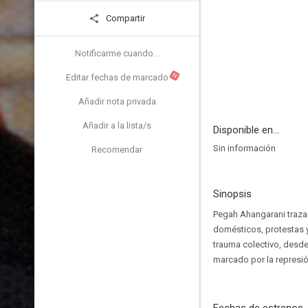
Compartir
Notificarme cuando...
N
Editar fechas de marcado
Añadir nota privada
Añadir a la lista/s
Disponible en...
Sin información
Recomendar
Sinopsis
Pegah Ahangarani traza 
domésticos, protestas y
trauma colectivo, desde
marcado por la represió