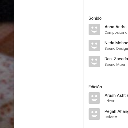
Sonido
Anna Andre
Compositor de
Neda Mohse
Sound Design
Dani Zacarí
Sound Mixer
Edición
Arash Ashti
Editor
Pegah Ahang
Colorist