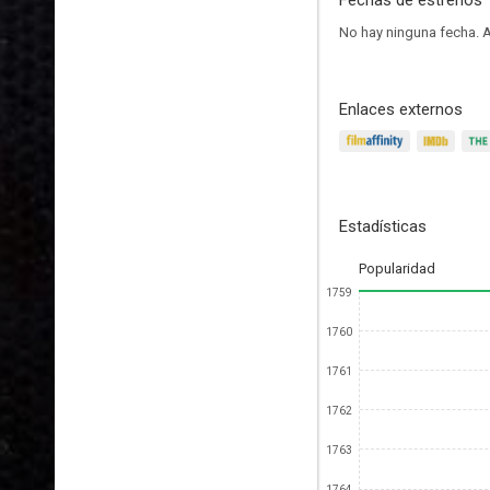
Fechas de estrenos
No hay ninguna fecha.
A
Enlaces externos
Estadísticas
Popularidad
1759
1760
1761
1762
1763
1764