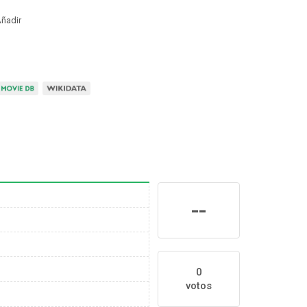
ñadir
--
0
votos