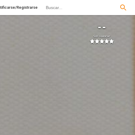
tificarse/Registrarse
--
Sin valorar