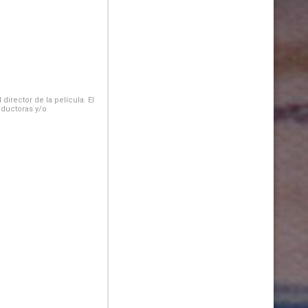
irector de la película. El
oductoras y/o