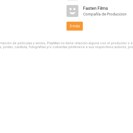
Fasten Films
Compañía de Produccion
5 más
ación de películas y series, PlayMax no tiene relación alguna con el productor o el d
, póster, carátula, fotografías y/o cubiertas pertenece a sus respectivos autores, pr