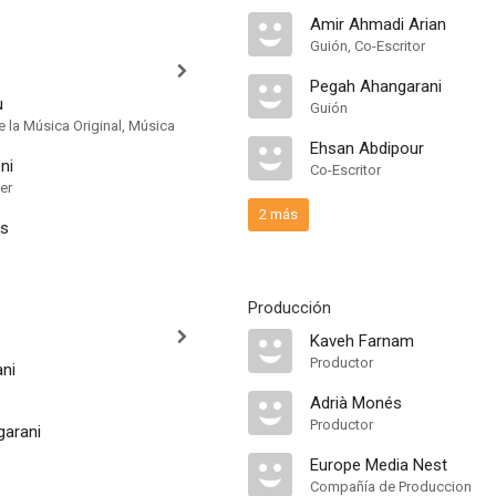
Amir Ahmadi Arian
Guión, Co-Escritor
Pegah Ahangarani
u
Guión
 la Música Original, Música
Ehsan Abdipour
ni
Co-Escritor
er
2 más
as
Producción
Kaveh Farnam
Productor
ani
Adrià Monés
Productor
arani
Europe Media Nest
Compañía de Produccion