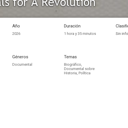
ls for A Revolution
Año
Duración
Clasif
2026
1 hora y 35 minutos
Sin inf
Géneros
Temas
Documental
Biográfico
,
Documental sobre
Historia
,
Política