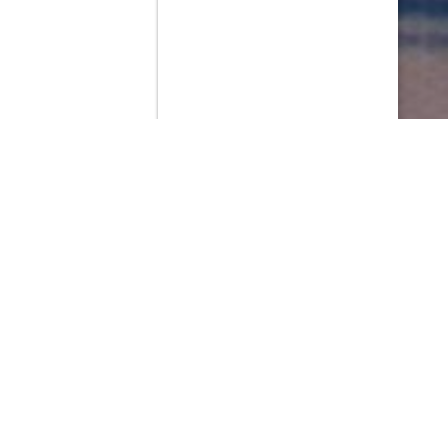
Contenido que expirara en VOD
Amazon Prime Video
Netflix
Filmin
Movistar+
Movistar+ Fibra