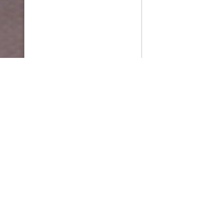
PlayMax
2026
Series populares
La Casa del Dragón
Silo
Stuart no consigue salvar el universo
Ted Lasso
Operaciones especiales: Lioness